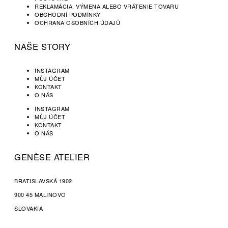
REKLAMÁCIA, VÝMENA ALEBO VRÁTENIE TOVARU​
OBCHODNÍ PODMÍNKY
OCHRANA OSOBNÍCH ÚDAJŮ
NAŠE STORY
INSTAGRAM
MŮJ ÚČET
KONTAKT
O NÁS
INSTAGRAM
MŮJ ÚČET
KONTAKT
O NÁS
GENÈSE ATELIER
BRATISLAVSKÁ 1902
900 45 MALINOVO
SLOVAKIA