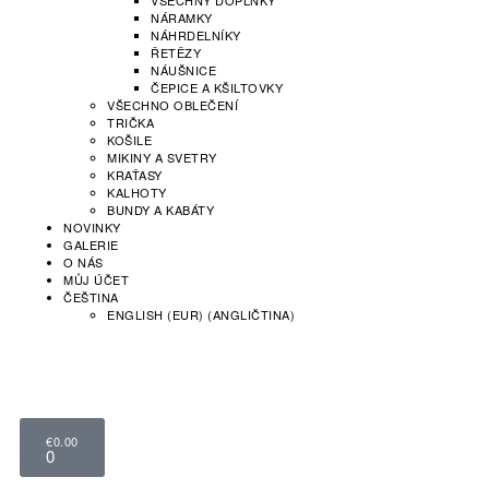
VŠECHNY DOPLŇKY
NÁRAMKY
NÁHRDELNÍKY
ŘETĚZY
NÁUŠNICE
ČEPICE A KŠILTOVKY
VŠECHNO OBLEČENÍ
TRIČKA
KOŠILE
MIKINY A SVETRY
KRAŤASY
KALHOTY
BUNDY A KABÁTY
NOVINKY
GALERIE
O NÁS
MŮJ ÚČET
ČEŠTINA
ENGLISH (EUR)
(
ANGLIČTINA
)
€
0.00
0