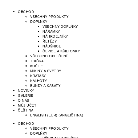
OBCHOD
VŠECHNY PRODUKTY
DOPLŇKY
VŠECHNY DOPLŇKY
NÁRAMKY
NÁHRDELNÍKY
ŘETĚZY
NÁUŠNICE
ČEPICE A KŠILTOVKY
VŠECHNO OBLEČENÍ
TRIČKA
KOŠILE
MIKINY A SVETRY
KRAŤASY
KALHOTY
BUNDY A KABÁTY
NOVINKY
GALERIE
O NÁS
MŮJ ÚČET
ČEŠTINA
ENGLISH (EUR)
(
ANGLIČTINA
)
OBCHOD
VŠECHNY PRODUKTY
DOPLŇKY