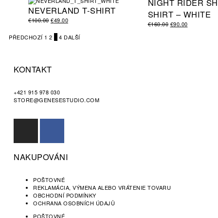
NIGHT RIDER S
NEVERLAND T-SHIRT
SHIRT – WHITE
€
100.00
€
49.00
€
160.00
€
90.00
PŘEDCHOZÍ
1
2
3
4
DALŠÍ
KONTAKT
+421 915 978 030
STORE@GENESESTUDIO.COM
NAKUPOVÁNI
POŠTOVNÉ
REKLAMÁCIA, VÝMENA ALEBO VRÁTENIE TOVARU​
OBCHODNÍ PODMÍNKY
OCHRANA OSOBNÍCH ÚDAJŮ
POŠTOVNÉ