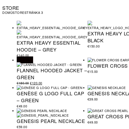
STORE
DOMŮ
STORE
STRÁNKA 3
EXTRA HEAVY L
BLACK
EXTRA HEAVY ESSENTIAL
€
150.00
HOODIE – GREY
€
140.00
SLEVA!
FLOWER CROSS
FLANNEL HOODED JACKET –
€
15.00
GREEN
€
180.00
€
120.00
GENÈSE G LOGO FULL CAP
GENESIS NECKL
– GREEN
€
39.00
€
49.00
GREAT CROSS P
GENESIS PEARL NECKLACE
€
49.00
€
59.00