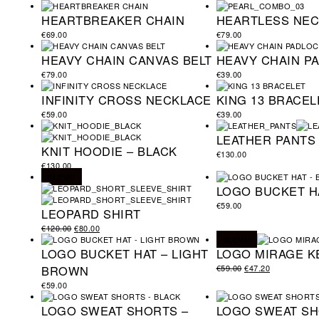
HEARTBREAKER CHAIN
HEARTLESS NEC
€
69.00
€
79.00
HEAVY CHAIN CANVAS BELT
HEAVY CHAIN P
€
79.00
€
39.00
INFINITY CROSS NECKLACE
KING 13 BRACEL
€
59.00
€
39.00
LEATHER PANTS 
KNIT HOODIE – BLACK
€
130.00
€
130.00
SLEVA!
LOGO BUCKET H
€
59.00
LEOPARD SHIRT
€
120.00
€
80.00
SLEVA!
LOGO BUCKET HAT – LIGHT
LOGO MIRAGE K
BROWN
€
59.00
€
47.20
€
59.00
LOGO SWEAT SHORTS –
LOGO SWEAT SH