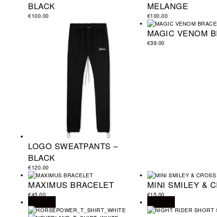
BLACK
MELANGE
€
100.00
€
100.00
MAGIC VENOM B
€
39.00
LOGO SWEATPANTS –
BLACK
€
120.00
MAXIMUS BRACELET
MINI SMILEY & 
€
45.00
€
15.00
SLEVA!
SLEVA!